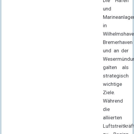
Die Häfen
und
Marineanlage
in
Wilhelmshave
Bremerhaven
und an der
Wesermündu
galten als
strategisch
wichtige
Ziele.
Während
die
alliierten
Luftstreitkräf