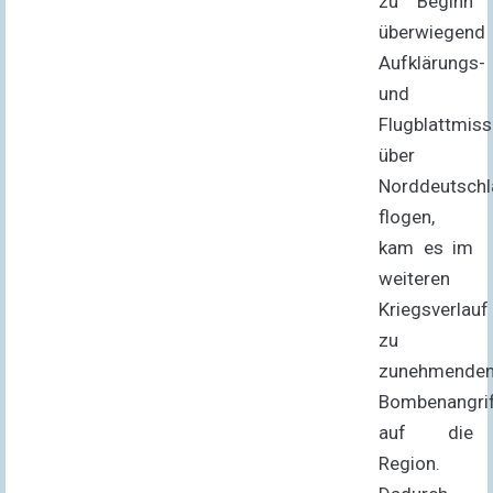
zu Beginn
überwiegend
Aufklärungs-
und
Flugblattmis
über
Norddeutsch
flogen,
kam es im
weiteren
Kriegsverlauf
zu
zunehmende
Bombenangri
auf die
Region.